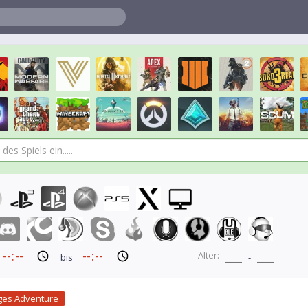
Alter:
bis
-
rges Adventure