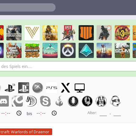
Alter:
bis
-
craft: Warlords of Draenor