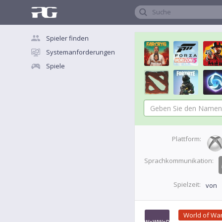
Suche
Spieler finden
Systemanforderungen
Spiele
Plattform:
Sprachkommunikation:
Spielzeit:
von
World of War
WoWWoD