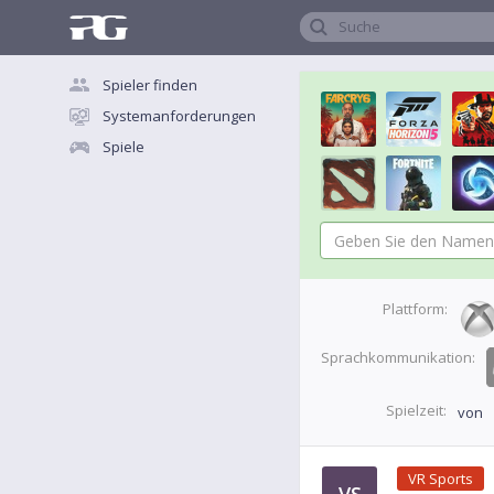
Suche
Spieler finden
Systemanforderungen
Spiele
Plattform:
Sprachkommunikation:
Spielzeit:
von
VR Sports
VS