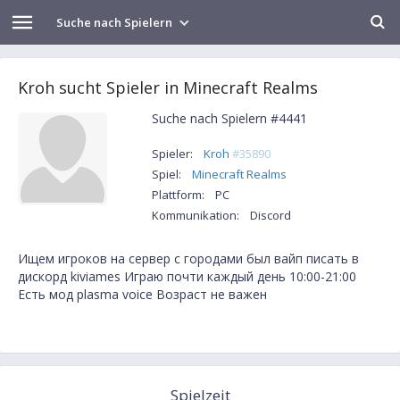
Suche nach Spielern
Kroh sucht Spieler in Minecraft Realms
Suche nach Spielern #4441
Spieler:
Kroh
#35890
Spiel:
Minecraft Realms
Plattform:
PC
Kommunikation:
Discord
Ищем игроков на сервер с городами был вайп писать в
дискорд kiviames Играю почти каждый день 10:00-21:00
Есть мод plasma voice Возраст не важен
Spielzeit