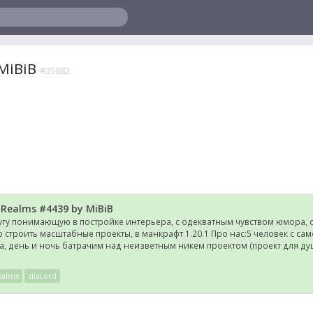
MiBiB
#35882
 Realms #4439 by MiBiB
гу понимающую в постройке интерьера, с одекватным чувством юмора, 
 строить масштабные проекты, в манкрафт 1.20.1 Про нас:5 человек с са
да, день и ночь батрачим над неизветным никем проектом (проект для ду
ealms
discord