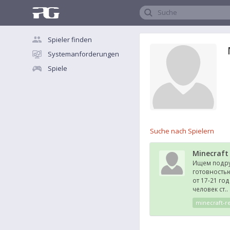
Suche
Spieler finden
Systemanforderungen
Spiele
Suche nach Spielern
Minecraft
Ищем подру
готовностью
от 17-21 го
человек ст..
minecraft-r