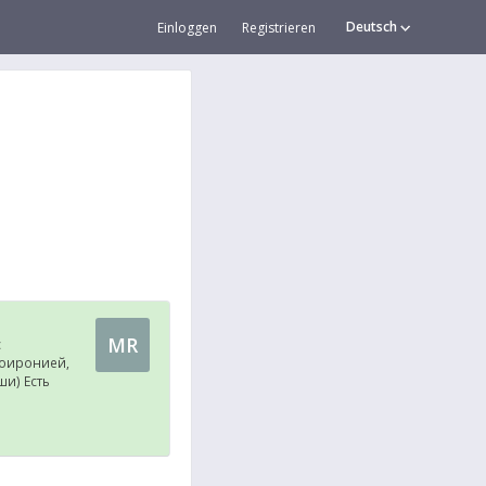
Deutsch
Einloggen
Registrieren
MR
с
моиронией,
ши) Есть