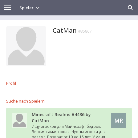
Spieler
CatMan
#35867
Profil
Suche nach Spielern
Minecraft Realms #4436 by
MR
CatMan
Ищу игроков для Майнкрафт бэдрок.
Версия самая новая. Нужны игроки для
реалмс. Возврат от 10 до 15 лет. У меня