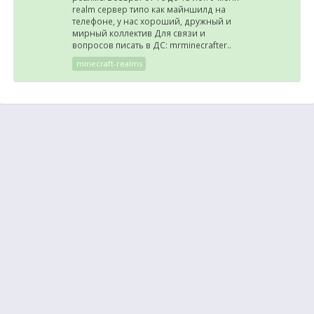
realm сервер типо как майншилд на
телефоне, у нас хороший, дружный и
мирный коллектив Для связи и
вопросов писать в ДС: mrminecrafter..
minecraft-realms