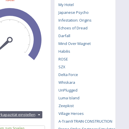
My Hotel
Japanese Psycho
Infestation: Origins
Echoes of Dread
Darfall
Mind Over Magnet
Habilis
ROSE
SZX
Delta Force
Whiskara
UnPlugged
Luma Island
Zeepkist
Village Heroes
kapazität einstellen
A-Train9 TRAIN CONSTRUCTION
um zum Spielen