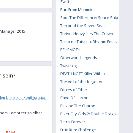
Zwift
Run From Mummies
Spot The Difference: Space Ship
Terror of the Seven Seas
ng Manager 2015
Thrive: Heavy Lies The Crown
Taiko no Tatsujin: Rhythm Festival
BEHEMOTH
Otherworld Legends
Twist Logic
DEATH NOTE Killer Within
 sein?
The veil of the forgotten
Forces of Ether
en Link in die Konfiguration
Cave Of Horrors
Escape The Charon
inem Computer spielbar
River City Girls 2: Double Dragon DLC
Tetris Forever
Fruit Run: Challenge
RAM