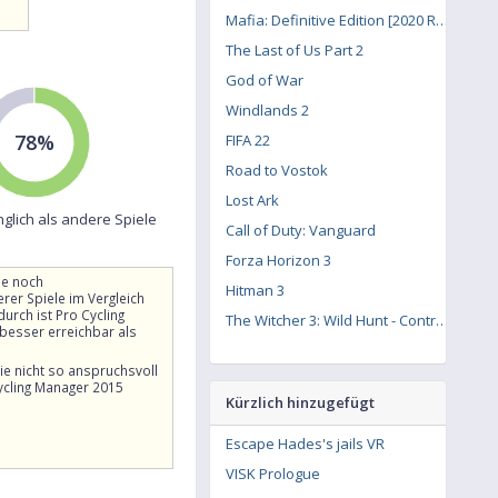
Mafia: Definitive Edition [2020 Remake]
The Last of Us Part 2
God of War
Windlands 2
78%
FIFA 22
Road to Vostok
Lost Ark
glich als andere Spiele
Call of Duty: Vanguard
Forza Horizon 3
he noch
Hitman 3
rer Spiele im Vergleich
urch ist Pro Cycling
The Witcher 3: Wild Hunt - Contract: Missing Miners
besser erreichbar als
die nicht so anspruchsvoll
ycling Manager 2015
Kürzlich hinzugefügt
Escape Hades's jails VR
VISK Prologue