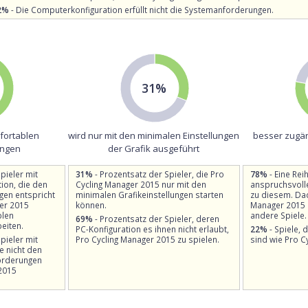
2%
- Die Computerkonfiguration erfüllt nicht die Systemanforderungen.
31%
mfortablen
wird nur mit den minimalen Einstellungen
besser zugän
ungen
der Grafik ausgeführt
pieler mit
31%
- Prozentsatz der Spieler, die Pro
78%
- Eine Rei
ion, die den
Cycling Manager 2015 nur mit den
anspruchsvolle
en entspricht
minimalen Grafikeinstellungen starten
zu diesem. Dad
er 2015
können.
Manager 2015 
blen
andere Spiele.
69%
- Prozentsatz der Spieler, deren
beiten.
PC-Konfiguration es ihnen nicht erlaubt,
22%
- Spiele, 
pieler mit
Pro Cycling Manager 2015 zu spielen.
sind wie Pro C
e nicht den
orderungen
2015