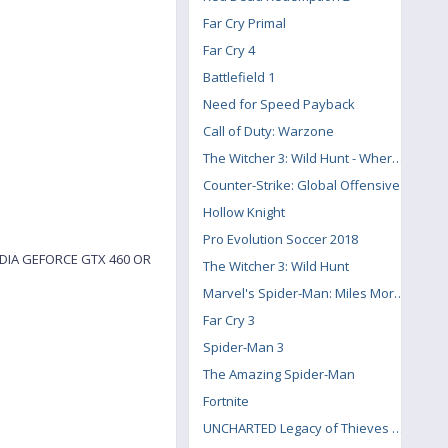
Far Cry Primal
Far Cry 4
Battlefield 1
Need for Speed Payback
Call of Duty: Warzone
The Witcher 3: Wild Hunt - Where the Cat and Wolf Play
Counter-Strike: Global Offensive
Hollow Knight
Pro Evolution Soccer 2018
DIA GEFORCE GTX 460 OR
The Witcher 3: Wild Hunt
Marvel's Spider-Man: Miles Morales
Far Cry 3
Spider-Man 3
The Amazing Spider-Man
Fortnite
UNCHARTED Legacy of Thieves Collection