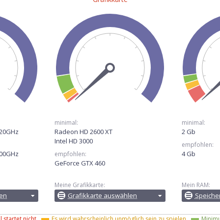
minimal:
minimal:
.20GHz
Radeon HD 2600 XT
2 Gb
Intel HD 3000
empfohlen:
.00GHz
4 Gb
empfohlen:
GeForce GTX 460
Meine Grafikkarte:
Mein RAM:
en
Grafikkarte auswählen
Speicher
 startet nicht
Es wird wahrscheinlich unmöglich sein zu spielen
Minim