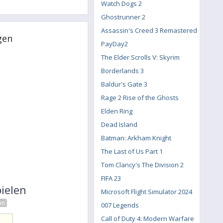
Watch Dogs 2
Ghostrunner 2
Assassin's Creed 3 Remastered
gen
PayDay2
The Elder Scrolls V: Skyrim
Borderlands 3
Baldur's Gate 3
Rage 2 Rise of the Ghosts
Elden Ring
Dead Island
Batman: Arkham Knight
The Last of Us Part 1
Tom Clancy's The Division 2
FIFA 23
ielen
Microsoft Flight Simulator 2024
on
007 Legends
Call of Duty 4: Modern Warfare