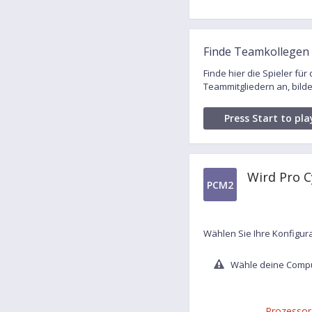
Finde Teamkollegen 
Finde hier die Spieler fü
Teammitgliedern an, bil
Press Start to pla
Wird Pro C
PCM2
Wählen Sie Ihre Konfigur
Wähle deine Comput
Prozessor