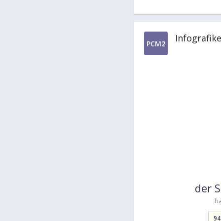
Infografik
PCM2
der 
ba
94