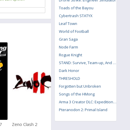
Drone Strike: Engineer Simulator
Toads of the Bayou
Cybertrash STATYX
Leaf Town
World of Football
Gran Saga
Node Farm
Rogue Knight
STAND: Survive, Team-up, And Never Die
Dark Honor
THRESHOLD
Forgotten but Unbroken
Songs of the HMong
Arma 3 Creator DLC: Expeditionary Forces
Pteranodon 2: Primal Island
7
Zeno Clash 2
Raft